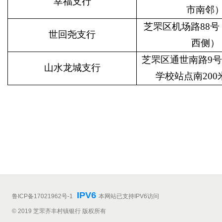
幸福支行
市南邻
芝罘区机场路88
世回尧支行
西侧）
芝罘区通世南路9
山水龙城支行
学校站点南200
IPV6
鲁ICP备17021962号-1
本网站已支持IPV6访问
© 2019 芝罘齐丰村镇银行 版权所有