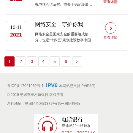
查看详情
视电话会议及省、市关于稳定经济运
行的决策部署，结合我行实际情况，
开展本次“惠企惠民”服务月活动，强化
与辖内小微企业的融合联动，解决小
网络安全，守护你我
10-11
微企业融资难问题，助力小......
2021
网络安全是国家安全的重要组成部
查看详情
分，也是“十四五”规划建设数字中国战
略的基座。网络安全不仅关乎国家安
全、社会安全、城市安全、基础设施
安全，也和老百姓的生活密切相关。
1
2
3
4
5
6
>
为更好的提高大家对网络安全的防范
意识，......
IPV6
鲁ICP备17021962号-1
本网站已支持IPV6访问
© 2019 芝罘齐丰村镇银行 版权所有
总行地址：芝罘区胜利路372号(第一国际附楼)