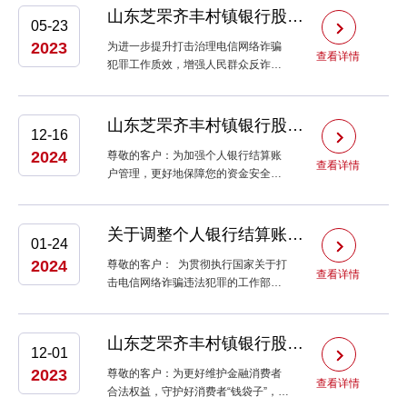
法权益，我行将根据账户所属......
山东芝罘齐丰村镇银行股份有限公司 持续开展《反电信网络诈骗法》学习宣传活...
05-23
2023
为进一步提升打击治理电信网络诈骗
查看详情
犯罪工作质效，增强人民群众反诈防
诈意识能力，营造全社会反诈拒赌的
浓厚氛围，山东芝罘齐丰村镇银行积
极开展《反电信网络诈骗法》学习宣
山东芝罘齐丰村镇银行股份有限公司关于清理个人长期不动户的公告
12-16
传活动。芝罘齐丰村镇银行将学习贯
2024
彻好《反......
尊敬的客户：为加强个人银行结算账
查看详情
户管理，更好地保障您的资金安全，
有效防范电信网络诈骗及洗钱风险，
向您提供更加优质、高效、便捷、安
全的金融服务，我行将对个人长期不
关于调整个人银行结算账户非柜面业务限额的公告
01-24
动户开展清理工作，现将相关内容公
2024
示如下：......
尊敬的客户： 为贯彻执行国家关于打
查看详情
击电信网络诈骗违法犯罪的工作部
署，落实个人银行账户分类分级管理
的要求，切实保护您的账户安全与合
法权益，我行将根据账户所属客户的
山东芝罘齐丰村镇银行股份有限公司 关于开展银行“沉睡账户”提醒提示专项工...
12-01
年龄、身份以及账户......
2023
尊敬的客户：为更好维护金融消费者
查看详情
合法权益，守护好消费者“钱袋子”，根