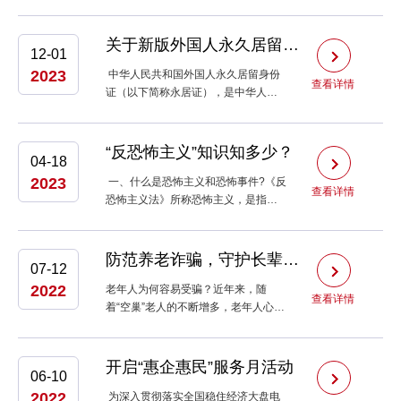
据《国家金融监督管理总局办公厅关
于开展“沉睡账户”提醒提示专项工作的
通知》文件要求，我行将开展银行“沉
关于新版外国人永久居留身份证便利化应用工作的服务指引
12-01
睡账户”提醒提示专项工作。现将......
2023
中华人民共和国外国人永久居留身份
查看详情
证（以下简称永居证），是中华人民
共和国国家移民管理局对符合条件的
外国人批准其在境内永久居留后为其
签发的合法身份证件。新版永居证加
“反恐怖主义”知识知多少？
04-18
入了体现国家元素的五星标识，......
2023
一、什么是恐怖主义和恐怖事件?《反
查看详情
恐怖主义法》所称恐怖主义，是指通
过暴力、破坏、恐吓等手段，制造社
会恐慌、危害公共安全、侵犯人身财
产，或者胁迫国家机关、国际组织，
防范养老诈骗，守护长辈的“钱袋子”
07-12
以实现其政治、意识形态等目......
2022
老年人为何容易受骗？近年来，随
查看详情
着“空巢”老人的不断增多，老年人心理
孤独及情感需求等问题日益凸显，多
数老年人消息闭塞，对接触到的新鲜
事物了解较为皮毛，防范意识较弱。
开启“惠企惠民”服务月活动
06-10
与年轻人相比，老年人更倾向于相信
2022
别人，......
为深入贯彻落实全国稳住经济大盘电